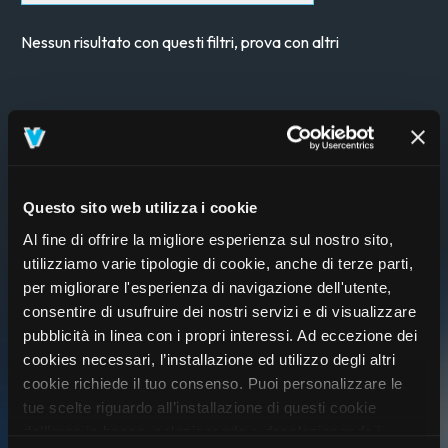
Nessun risultato con questi filtri, prova con altri
Questo sito web utilizza i cookie
Al fine di offrire la migliore esperienza sul nostro sito,
utilizziamo varie tipologie di cookie, anche di terze parti,
per migliorare l'esperienza di navigazione dell'utente,
consentire di usufruire dei nostri servizi e di visualizzare
pubblicità in linea con i propri interessi. Ad eccezione dei
cookies necessari, l’installazione ed utilizzo degli altri
cookie richiede il tuo consenso. Puoi personalizzare le
tue scelte riguardo all’installazione di questi cookie
ISCRIVITI AL VIVO CLUB
dall’area in basso, selezionando o deselezionando i