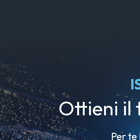
I
Ottieni il
Per te