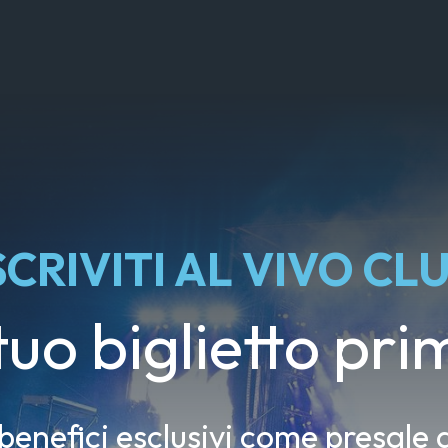
SCRIVITI AL VIVO CL
 tuo biglietto prim
 benefici esclusivi come presale d