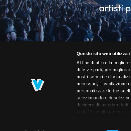
artisti 
Questo sito web utilizza i
Al fine di offrire la miglio
di terze parti, per migliora
nostri servizi e di visualiz
necessari, l’installazione e
personalizzare le tue scelte
selezionando o deselezionan
decidere di accettare tutti 
Roster
Calendario
Concerti
Spettac
tasto “X” in alto a destra,
navigazione. Per maggiori i
prendere visione dell’info
Selezione