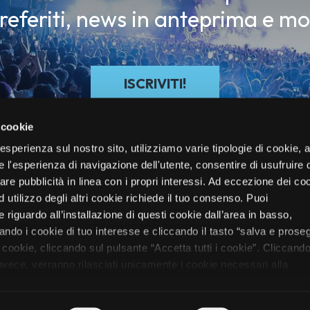
preferiti, news in anteprima e mo
ISCRIVITI!
 cookie
re esperienza sul nostro sito, utilizziamo varie tipologie di cookie,
re l'esperienza di navigazione dell'utente, consentire di usufruire 
zare pubblicità in linea con i propri interessi. Ad eccezione dei co
d utilizzo degli altri cookie richiede il tuo consenso. Puoi
 riguardo all’installazione di questi cookie dall’area in basso,
do i cookie di tuo interesse e cliccando il tasto “salva e proseg
i cookie, cliccando sul pulsante “Accetta tutti i cookie”. Cliccando
oli
Festival
Electronic/DJ
Mag
Chi Siamo
Biglietti
Vivo Club
 invece, verranno rilasciati unicamente i cookie necessari alla
nformazioni sui cookie utilizzati e sul loro funzionamento, puoi
rmativa cookie predisposta da Vivo Concerti
cliccando qui
.