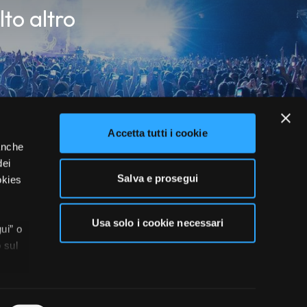
lto altro
Accetta tutti i cookie
 anche
dei
Salva e prosegui
okies
Usa solo i cookie necessari
ui” o
 sul