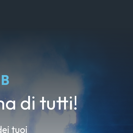
UB
a di tutti!
ei tuoi