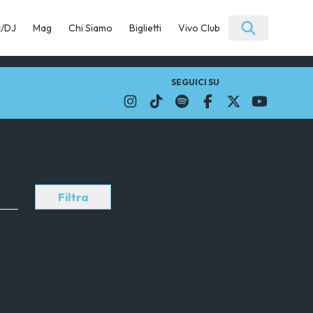
c/DJ
Mag
Chi Siamo
Biglietti
Vivo Club
SEGUICI SU
Filtra