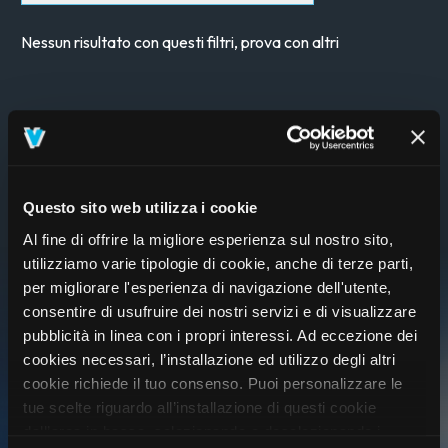
Nessun risultato con questi filtri, prova con altri
Questo sito web utilizza i cookie
Al fine di offrire la migliore esperienza sul nostro sito,
utilizziamo varie tipologie di cookie, anche di terze parti,
per migliorare l'esperienza di navigazione dell'utente,
consentire di usufruire dei nostri servizi e di visualizzare
pubblicità in linea con i propri interessi. Ad eccezione dei
cookies necessari, l’installazione ed utilizzo degli altri
cookie richiede il tuo consenso. Puoi personalizzare le
tue scelte riguardo all’installazione di questi cookie
ISCRIVITI AL VIVO CLUB
dall’area in basso, selezionando o deselezionando i