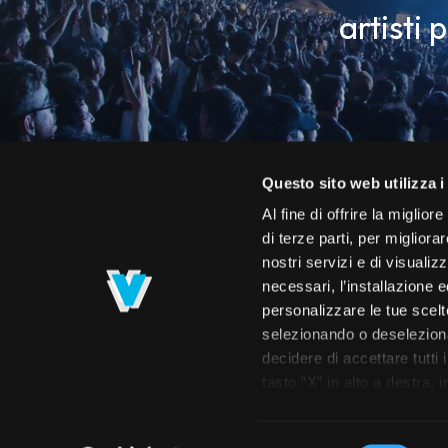
artisti 
Questo sito web utilizza i
Al fine di offrire la miglio
di terze parti, per migliora
nostri servizi e di visualiz
necessari, l’installazione e
personalizzare le tue scelte
selezionando o deselezionan
decidere di accettare tutti 
Roster
Calendario
Concerti
Spettac
tasto “X” in alto a destra,
navigazione. Per maggiori i
prendere visione dell’info
Selezione