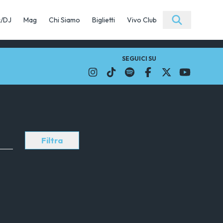
c/DJ
Mag
Chi Siamo
Biglietti
Vivo Club
SEGUICI SU
Filtra