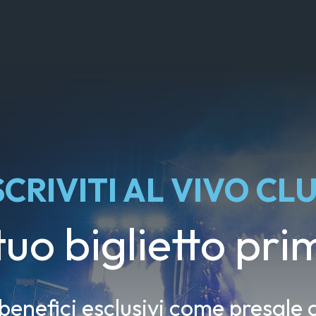
SCRIVITI AL VIVO CL
 tuo biglietto prim
 benefici esclusivi come presale d