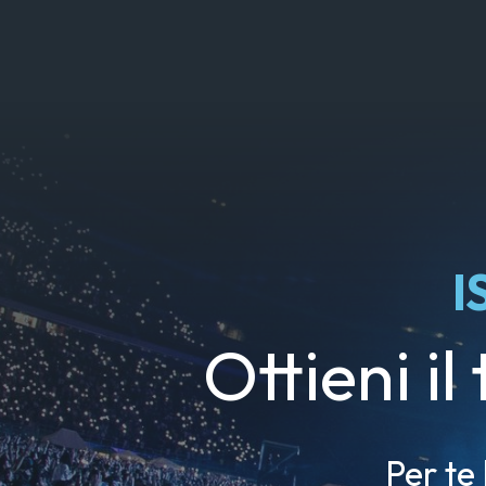
I
Ottieni il
Per te