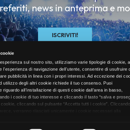
preferiti, news in anteprima e mo
ISCRIVITI!
 cookie
re esperienza sul nostro sito, utilizziamo varie tipologie di cookie,
re l'esperienza di navigazione dell'utente, consentire di usufruire 
zare pubblicità in linea con i propri interessi. Ad eccezione dei co
d utilizzo degli altri cookie richiede il tuo consenso. Puoi
 riguardo all’installazione di questi cookie dall’area in basso,
do i cookie di tuo interesse e cliccando il tasto “salva e proseg
i cookie, cliccando sul pulsante “Accetta tutti i cookie”. Cliccando
oli
Festival
Electronic/DJ
Mag
Chi Siamo
Biglietti
Vivo Club
 invece, verranno rilasciati unicamente i cookie necessari alla
nformazioni sui cookie utilizzati e sul loro funzionamento, puoi
rmativa cookie predisposta da Vivo Concerti
cliccando qui
.