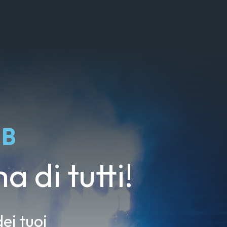
UB
a di tutti!
ei tuoi