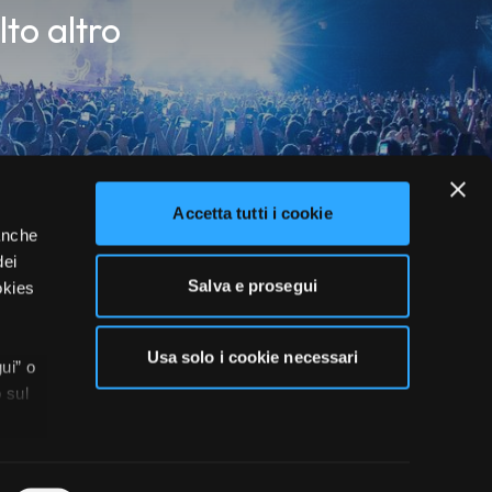
lto altro
Accetta tutti i cookie
 anche
dei
Salva e prosegui
okies
Usa solo i cookie necessari
ui” o
 sul