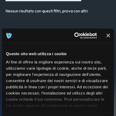
Nessun risultato con questi filtri, prova con altri
Questo sito web utilizza i cookie
Al fine di offrire la migliore esperienza sul nostro sito,
utilizziamo varie tipologie di cookie, anche di terze parti,
per migliorare l'esperienza di navigazione dell'utente,
consentire di usufruire dei nostri servizi e di visualizzare
pubblicità in linea con i propri interessi. Ad eccezione dei
cookies necessari, l’installazione ed utilizzo degli altri
cookie richiede il tuo consenso. Puoi personalizzare le
tue scelte riguardo all’installazione di questi cookie
ISCRIVITI AL VIVO CLUB
dall’area in basso, selezionando o deselezionando i