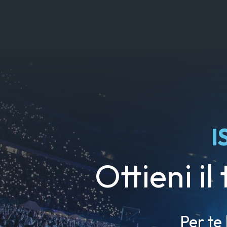
I
Ottieni il
Per te