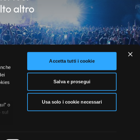
lto altro
Accetta tutti i cookie
 anche
dei
Salva e prosegui
okies
Usa solo i cookie necessari
ui” o
 sul