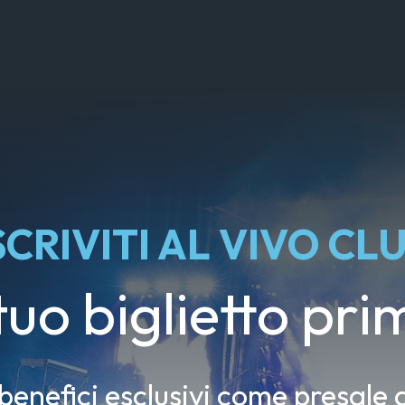
SCRIVITI AL VIVO CL
 tuo biglietto prim
 benefici esclusivi come presale d