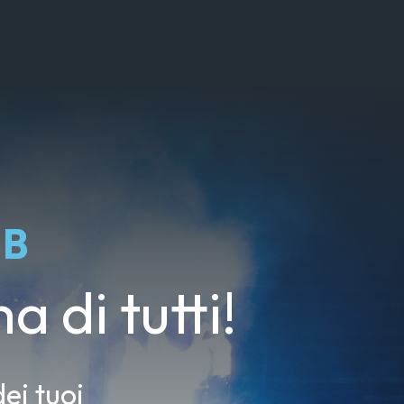
UB
a di tutti!
ei tuoi