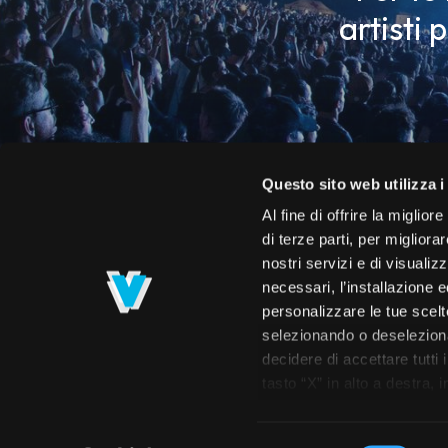
artisti 
Questo sito web utilizza i
Al fine di offrire la miglio
di terze parti, per migliora
nostri servizi e di visualiz
necessari, l’installazione e
personalizzare le tue scelte
selezionando o deselezionan
decidere di accettare tutti 
Roster
Calendario
Concerti
Spettac
tasto “X” in alto a destra,
navigazione. Per maggiori i
prendere visione dell’info