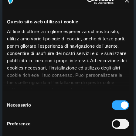
INGRESSO LIBERO
Street Jazz Summer Tour 2026
Questo sito web utilizza i cookie
Shablo
Al fine di offrire la migliore esperienza sul nostro sito,
utilizziamo varie tipologie di cookie, anche di terze parti,
per migliorare l'esperienza di navigazione dell'utente,
Non acquistabile
consentire di usufruire dei nostri servizi e di visualizzare
pubblicità in linea con i propri interessi. Ad eccezione dei
cookies necessari, l’installazione ed utilizzo degli altri
cookie richiede il tuo consenso. Puoi personalizzare le
tue scelte riguardo all’installazione di questi cookie
dall’area in basso, selezionando o deselezionando i
cookie di tuo interesse e cliccando il tasto “salva e
Selezione
prosegui” o decidere di accettare tutti i cookie, cliccando
Necessario
del
sul pulsante “Accetta tutti i cookie”. Cliccando sul tasto
consenso
“X” in alto a destra, invece, verranno rilasciati
Preferenze
unicamente i cookie necessari alla navigazione. Per
maggiori informazioni sui cookie utilizzati e sul loro