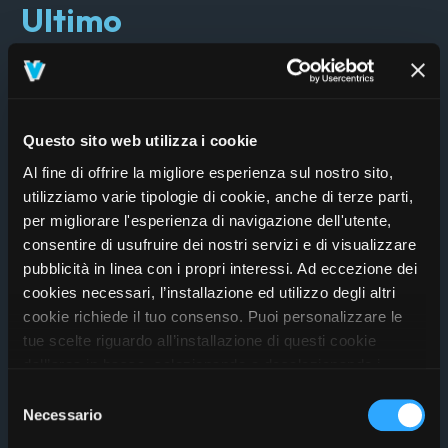
Ultimo
Acquista
Questo sito web utilizza i cookie
Al fine di offrire la migliore esperienza sul nostro sito,
utilizziamo varie tipologie di cookie, anche di terze parti,
2027-06-29T19:00:00.000Z
per migliorare l'esperienza di navigazione dell'utente,
STADIO SAN FILIPPO
(
MESSINA
)
consentire di usufruire dei nostri servizi e di visualizzare
pubblicità in linea con i propri interessi. Ad eccezione dei
Apertura cancelli
16:00
cookies necessari, l’installazione ed utilizzo degli altri
cookie richiede il tuo consenso. Puoi personalizzare le
STADI 2027 LA FAVOLA CONTINUA...
tue scelte riguardo all’installazione di questi cookie
dall’area in basso, selezionando o deselezionando i
Ultimo
cookie di tuo interesse e cliccando il tasto “salva e
Selezione
prosegui” o decidere di accettare tutti i cookie, cliccando
Necessario
del
sul pulsante “Accetta tutti i cookie”. Cliccando sul tasto
consenso