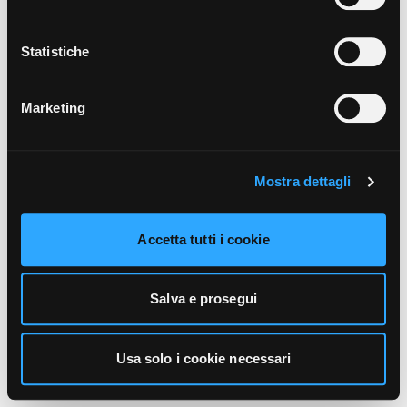
unicamente i cookie necessari alla navigazione. Per
maggiori informazioni sui cookie utilizzati e sul loro
funzionamento, puoi prendere visione dell’informativa
Statistiche
cookie predisposta da Vivo Concerti
cliccando qui
.
Marketing
Mostra dettagli
Accetta tutti i cookie
Salva e prosegui
Usa solo i cookie necessari