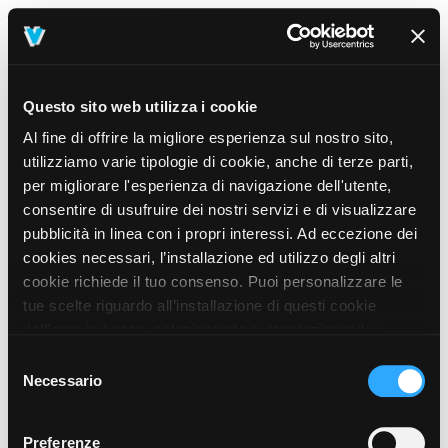
Questo sito web utilizza i cookie
Al fine di offrire la migliore esperienza sul nostro sito,
utilizziamo varie tipologie di cookie, anche di terze parti,
per migliorare l'esperienza di navigazione dell'utente,
consentire di usufruire dei nostri servizi e di visualizzare
pubblicità in linea con i propri interessi. Ad eccezione dei
cookies necessari, l’installazione ed utilizzo degli altri
cookie richiede il tuo consenso. Puoi personalizzare le
tue scelte riguardo all’installazione di questi cookie
dall’area in basso, selezionando o deselezionando i
cookie di tuo interesse e cliccando il tasto “salva e
Selezione
prosegui” o decidere di accettare tutti i cookie, cliccando
Necessario
del
sul pulsante “Accetta tutti i cookie”. Cliccando sul tasto
consenso
“X” in alto a destra, invece, verranno rilasciati
404
Preferenze
This page could not be found
.