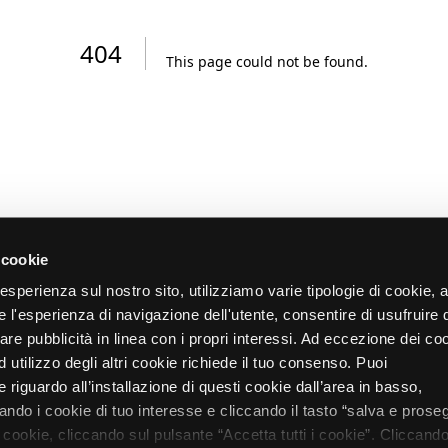
404
This page could not be found
.
 cookie
re esperienza sul nostro sito, utilizziamo varie tipologie di cookie,
re l'esperienza di navigazione dell'utente, consentire di usufruire 
zare pubblicità in linea con i propri interessi. Ad eccezione dei co
d utilizzo degli altri cookie richiede il tuo consenso. Puoi
 riguardo all’installazione di questi cookie dall’area in basso,
do i cookie di tuo interesse e cliccando il tasto “salva e proseg
i cookie, cliccando sul pulsante “Accetta tutti i cookie”. Cliccando