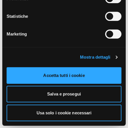
unicamente i cookie necessari alla navigazione. Per
maggiori informazioni sui cookie utilizzati e sul loro
funzionamento, puoi prendere visione dell’informativa
Statistiche
cookie predisposta da Vivo Concerti
cliccando qui
.
Marketing
Mostra dettagli
Accetta tutti i cookie
Salva e prosegui
Usa solo i cookie necessari