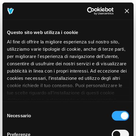
Questo sito web utilizza i cookie
Al fine di offrire la migliore esperienza sul nostro sito,
utilizziamo varie tipologie di cookie, anche di terze parti,
per migliorare l'esperienza di navigazione dell'utente,
consentire di usufruire dei nostri servizi e di visualizzare
pubblicità in linea con i propri interessi. Ad eccezione dei
cookies necessari, l’installazione ed utilizzo degli altri
cookie richiede il tuo consenso. Puoi personalizzare le
tue scelte riguardo all’installazione di questi cookie
dall’area in basso, selezionando o deselezionando i
cookie di tuo interesse e cliccando il tasto “salva e
Selezione
prosegui” o decidere di accettare tutti i cookie, cliccando
Necessario
del
sul pulsante “Accetta tutti i cookie”. Cliccando sul tasto
consenso
“X” in alto a destra, invece, verranno rilasciati
404
Preferenze
This page could not be found
.