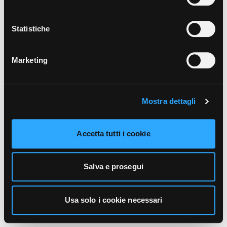
unicamente i cookie necessari alla navigazione. Per
maggiori informazioni sui cookie utilizzati e sul loro
funzionamento, puoi prendere visione dell’informativa
Statistiche
cookie predisposta da Vivo Concerti
cliccando qui
.
Marketing
Mostra dettagli
Accetta tutti i cookie
Salva e prosegui
Usa solo i cookie necessari