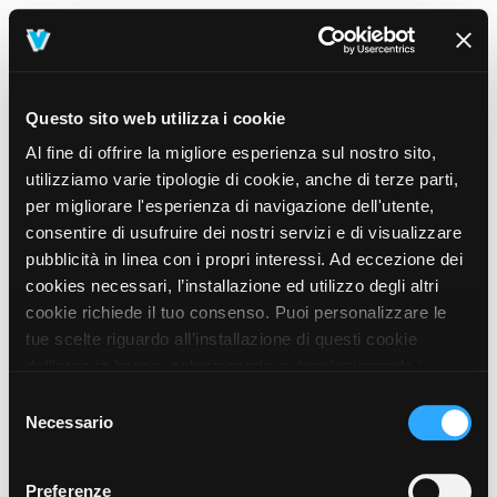
Questo sito web utilizza i cookie
Al fine di offrire la migliore esperienza sul nostro sito,
utilizziamo varie tipologie di cookie, anche di terze parti,
per migliorare l'esperienza di navigazione dell'utente,
consentire di usufruire dei nostri servizi e di visualizzare
pubblicità in linea con i propri interessi. Ad eccezione dei
cookies necessari, l’installazione ed utilizzo degli altri
cookie richiede il tuo consenso. Puoi personalizzare le
tue scelte riguardo all’installazione di questi cookie
dall’area in basso, selezionando o deselezionando i
cookie di tuo interesse e cliccando il tasto “salva e
Selezione
prosegui” o decidere di accettare tutti i cookie, cliccando
Necessario
del
sul pulsante “Accetta tutti i cookie”. Cliccando sul tasto
consenso
“X” in alto a destra, invece, verranno rilasciati
404
Preferenze
This page could not be found
.