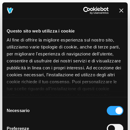
Questo sito web utilizza i cookie
Al fine di offrire la migliore esperienza sul nostro sito,
utilizziamo varie tipologie di cookie, anche di terze parti,
per migliorare l'esperienza di navigazione dell'utente,
consentire di usufruire dei nostri servizi e di visualizzare
pubblicità in linea con i propri interessi. Ad eccezione dei
cookies necessari, l’installazione ed utilizzo degli altri
cookie richiede il tuo consenso. Puoi personalizzare le
tue scelte riguardo all’installazione di questi cookie
dall’area in basso, selezionando o deselezionando i
cookie di tuo interesse e cliccando il tasto “salva e
Selezione
prosegui” o decidere di accettare tutti i cookie, cliccando
Necessario
del
sul pulsante “Accetta tutti i cookie”. Cliccando sul tasto
consenso
“X” in alto a destra, invece, verranno rilasciati
404
Preferenze
This page could not be found
.