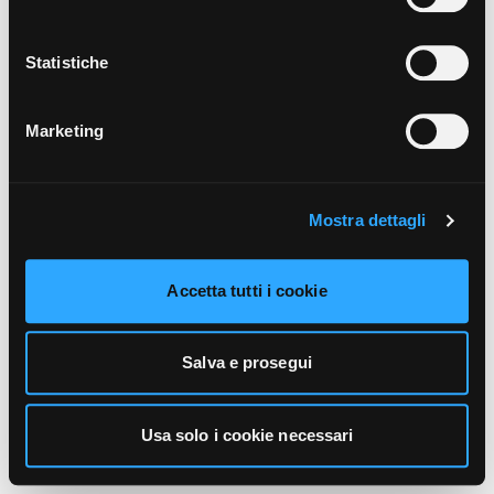
unicamente i cookie necessari alla navigazione. Per
maggiori informazioni sui cookie utilizzati e sul loro
funzionamento, puoi prendere visione dell’informativa
Statistiche
cookie predisposta da Vivo Concerti
cliccando qui
.
Marketing
Mostra dettagli
Accetta tutti i cookie
Salva e prosegui
Usa solo i cookie necessari