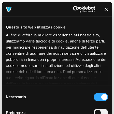
Questo sito web utilizza i cookie
Al fine di offrire la migliore esperienza sul nostro sito,
utilizziamo varie tipologie di cookie, anche di terze parti,
per migliorare l'esperienza di navigazione dell'utente,
consentire di usufruire dei nostri servizi e di visualizzare
pubblicità in linea con i propri interessi. Ad eccezione dei
cookies necessari, l’installazione ed utilizzo degli altri
cookie richiede il tuo consenso. Puoi personalizzare le
tue scelte riguardo all’installazione di questi cookie
dall’area in basso, selezionando o deselezionando i
cookie di tuo interesse e cliccando il tasto “salva e
Selezione
prosegui” o decidere di accettare tutti i cookie, cliccando
Necessario
del
sul pulsante “Accetta tutti i cookie”. Cliccando sul tasto
consenso
“X” in alto a destra, invece, verranno rilasciati
404
Preferenze
This page could not be found
.