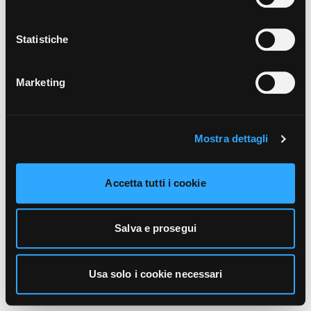
unicamente i cookie necessari alla navigazione. Per
maggiori informazioni sui cookie utilizzati e sul loro
funzionamento, puoi prendere visione dell’informativa
Statistiche
cookie predisposta da Vivo Concerti
cliccando qui
.
Marketing
Mostra dettagli
Accetta tutti i cookie
Salva e prosegui
Usa solo i cookie necessari