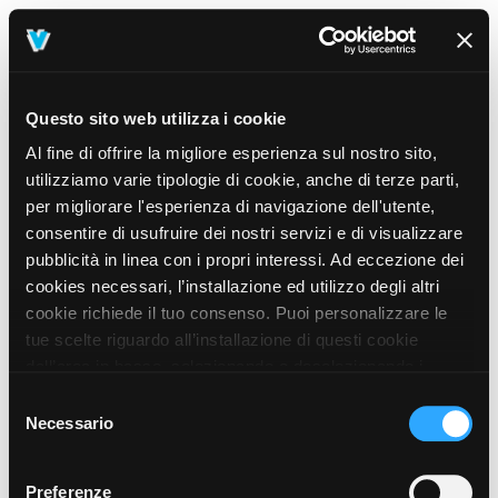
Questo sito web utilizza i cookie
Al fine di offrire la migliore esperienza sul nostro sito,
utilizziamo varie tipologie di cookie, anche di terze parti,
per migliorare l'esperienza di navigazione dell'utente,
consentire di usufruire dei nostri servizi e di visualizzare
pubblicità in linea con i propri interessi. Ad eccezione dei
cookies necessari, l’installazione ed utilizzo degli altri
cookie richiede il tuo consenso. Puoi personalizzare le
tue scelte riguardo all’installazione di questi cookie
dall’area in basso, selezionando o deselezionando i
cookie di tuo interesse e cliccando il tasto “salva e
Selezione
prosegui” o decidere di accettare tutti i cookie, cliccando
Necessario
del
sul pulsante “Accetta tutti i cookie”. Cliccando sul tasto
consenso
“X” in alto a destra, invece, verranno rilasciati
404
Preferenze
This page could not be found
.