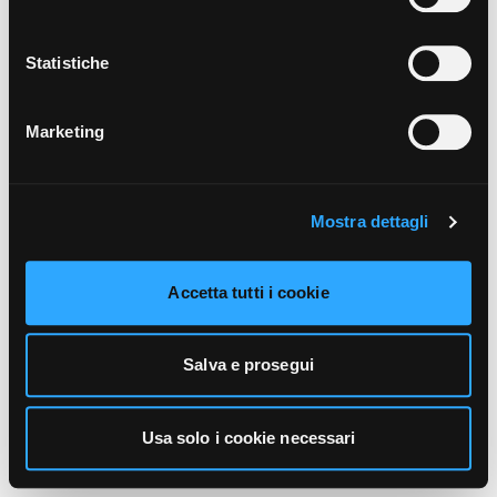
unicamente i cookie necessari alla navigazione. Per
maggiori informazioni sui cookie utilizzati e sul loro
funzionamento, puoi prendere visione dell’informativa
Statistiche
cookie predisposta da Vivo Concerti
cliccando qui
.
Marketing
Mostra dettagli
Accetta tutti i cookie
Salva e prosegui
Usa solo i cookie necessari