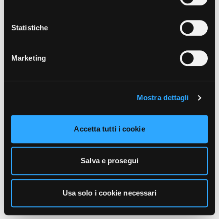
unicamente i cookie necessari alla navigazione. Per
maggiori informazioni sui cookie utilizzati e sul loro
funzionamento, puoi prendere visione dell’informativa
Statistiche
cookie predisposta da Vivo Concerti
cliccando qui
.
Marketing
Mostra dettagli
Accetta tutti i cookie
Salva e prosegui
Usa solo i cookie necessari