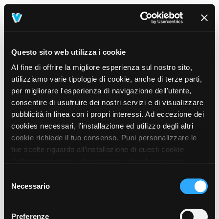
Questo sito web utilizza i cookie
Al fine di offrire la migliore esperienza sul nostro sito,
utilizziamo varie tipologie di cookie, anche di terze parti,
per migliorare l'esperienza di navigazione dell'utente,
consentire di usufruire dei nostri servizi e di visualizzare
pubblicità in linea con i propri interessi. Ad eccezione dei
cookies necessari, l’installazione ed utilizzo degli altri
cookie richiede il tuo consenso. Puoi personalizzare le
tue scelte riguardo all’installazione di questi cookie
dall’area in basso, selezionando o deselezionando i
cookie di tuo interesse e cliccando il tasto “salva e
Selezione
prosegui” o decidere di accettare tutti i cookie, cliccando
Necessario
del
sul pulsante “Accetta tutti i cookie”. Cliccando sul tasto
consenso
“X” in alto a destra, invece, verranno rilasciati
404
Preferenze
This page could not be found
.