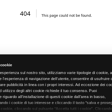
404
This page could not be found
.
 cookie
re esperienza sul nostro sito, utilizziamo varie tipologie di cookie,
re l'esperienza di navigazione dell'utente, consentire di usufruire 
zare pubblicità in linea con i propri interessi. Ad eccezione dei co
d utilizzo degli altri cookie richiede il tuo consenso. Puoi
 riguardo all’installazione di questi cookie dall’area in basso,
do i cookie di tuo interesse e cliccando il tasto “salva e proseg
i cookie, cliccando sul pulsante “Accetta tutti i cookie”. Cliccando