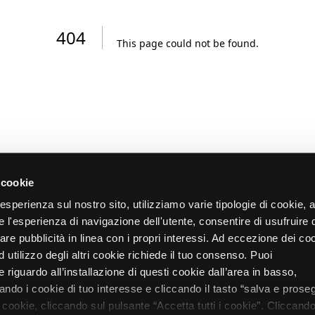
404
This page could not be found
.
 cookie
re esperienza sul nostro sito, utilizziamo varie tipologie di cookie,
re l'esperienza di navigazione dell'utente, consentire di usufruire 
zare pubblicità in linea con i propri interessi. Ad eccezione dei co
d utilizzo degli altri cookie richiede il tuo consenso. Puoi
 riguardo all’installazione di questi cookie dall’area in basso,
do i cookie di tuo interesse e cliccando il tasto “salva e proseg
i cookie, cliccando sul pulsante “Accetta tutti i cookie”. Cliccando