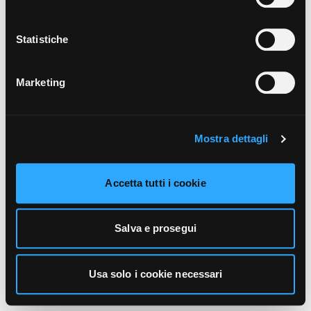
unicamente i cookie necessari alla navigazione. Per
maggiori informazioni sui cookie utilizzati e sul loro
funzionamento, puoi prendere visione dell’informativa
Statistiche
cookie predisposta da Vivo Concerti
cliccando qui
.
Marketing
Mostra dettagli
Accetta tutti i cookie
Salva e prosegui
Usa solo i cookie necessari