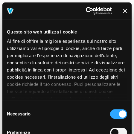
Questo sito web utilizza i cookie
Al fine di offrire la migliore esperienza sul nostro sito,
utilizziamo varie tipologie di cookie, anche di terze parti,
per migliorare l'esperienza di navigazione dell'utente,
consentire di usufruire dei nostri servizi e di visualizzare
pubblicità in linea con i propri interessi. Ad eccezione dei
cookies necessari, l’installazione ed utilizzo degli altri
cookie richiede il tuo consenso. Puoi personalizzare le
tue scelte riguardo all’installazione di questi cookie
dall’area in basso, selezionando o deselezionando i
cookie di tuo interesse e cliccando il tasto “salva e
Selezione
prosegui” o decidere di accettare tutti i cookie, cliccando
Necessario
del
sul pulsante “Accetta tutti i cookie”. Cliccando sul tasto
consenso
“X” in alto a destra, invece, verranno rilasciati
404
Preferenze
This page could not be found
.