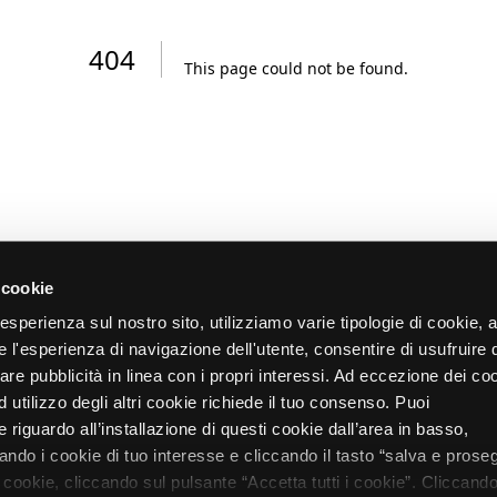
404
This page could not be found
.
 cookie
re esperienza sul nostro sito, utilizziamo varie tipologie di cookie,
re l'esperienza di navigazione dell'utente, consentire di usufruire 
zare pubblicità in linea con i propri interessi. Ad eccezione dei co
d utilizzo degli altri cookie richiede il tuo consenso. Puoi
 riguardo all’installazione di questi cookie dall’area in basso,
do i cookie di tuo interesse e cliccando il tasto “salva e proseg
i cookie, cliccando sul pulsante “Accetta tutti i cookie”. Cliccando