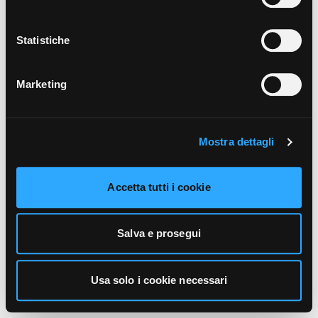
unicamente i cookie necessari alla navigazione. Per
maggiori informazioni sui cookie utilizzati e sul loro
funzionamento, puoi prendere visione dell’informativa
Statistiche
cookie predisposta da Vivo Concerti
cliccando qui
.
Marketing
Mostra dettagli
Accetta tutti i cookie
Salva e prosegui
Usa solo i cookie necessari