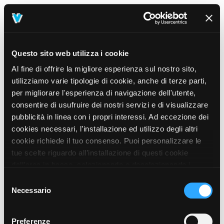
Questo sito web utilizza i cookie
Al fine di offrire la migliore esperienza sul nostro sito,
utilizziamo varie tipologie di cookie, anche di terze parti,
per migliorare l'esperienza di navigazione dell'utente,
consentire di usufruire dei nostri servizi e di visualizzare
pubblicità in linea con i propri interessi. Ad eccezione dei
cookies necessari, l’installazione ed utilizzo degli altri
cookie richiede il tuo consenso. Puoi personalizzare le
tue scelte riguardo all’installazione di questi cookie
dall’area in basso, selezionando o deselezionando i
cookie di tuo interesse e cliccando il tasto “salva e
Selezione
prosegui” o decidere di accettare tutti i cookie, cliccando
Necessario
del
sul pulsante “Accetta tutti i cookie”. Cliccando sul tasto
consenso
“X” in alto a destra, invece, verranno rilasciati
404
Preferenze
This page could not be found
.