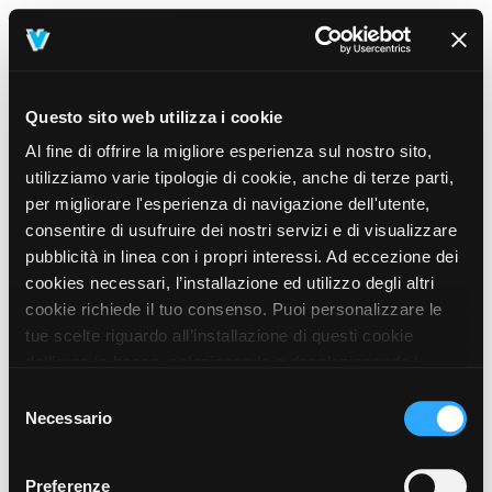
Questo sito web utilizza i cookie
Al fine di offrire la migliore esperienza sul nostro sito,
utilizziamo varie tipologie di cookie, anche di terze parti,
per migliorare l'esperienza di navigazione dell'utente,
consentire di usufruire dei nostri servizi e di visualizzare
pubblicità in linea con i propri interessi. Ad eccezione dei
cookies necessari, l’installazione ed utilizzo degli altri
cookie richiede il tuo consenso. Puoi personalizzare le
tue scelte riguardo all’installazione di questi cookie
dall’area in basso, selezionando o deselezionando i
cookie di tuo interesse e cliccando il tasto “salva e
Selezione
prosegui” o decidere di accettare tutti i cookie, cliccando
Necessario
del
sul pulsante “Accetta tutti i cookie”. Cliccando sul tasto
consenso
“X” in alto a destra, invece, verranno rilasciati
404
Preferenze
This page could not be found
.