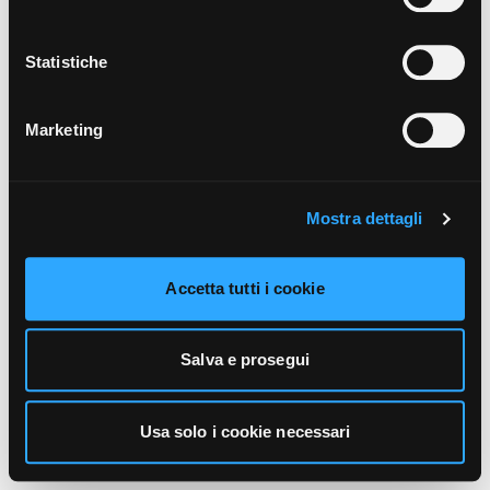
unicamente i cookie necessari alla navigazione. Per
maggiori informazioni sui cookie utilizzati e sul loro
funzionamento, puoi prendere visione dell’informativa
Statistiche
cookie predisposta da Vivo Concerti
cliccando qui
.
Marketing
Mostra dettagli
Accetta tutti i cookie
Salva e prosegui
Usa solo i cookie necessari