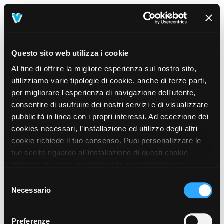
Questo sito web utilizza i cookie
Al fine di offrire la migliore esperienza sul nostro sito,
utilizziamo varie tipologie di cookie, anche di terze parti,
per migliorare l'esperienza di navigazione dell'utente,
consentire di usufruire dei nostri servizi e di visualizzare
pubblicità in linea con i propri interessi. Ad eccezione dei
cookies necessari, l’installazione ed utilizzo degli altri
cookie richiede il tuo consenso. Puoi personalizzare le
tue scelte riguardo all’installazione di questi cookie
dall’area in basso, selezionando o deselezionando i
cookie di tuo interesse e cliccando il tasto “salva e
Selezione
prosegui” o decidere di accettare tutti i cookie, cliccando
Necessario
del
sul pulsante “Accetta tutti i cookie”. Cliccando sul tasto
consenso
“X” in alto a destra, invece, verranno rilasciati
404
Preferenze
This page could not be found
.