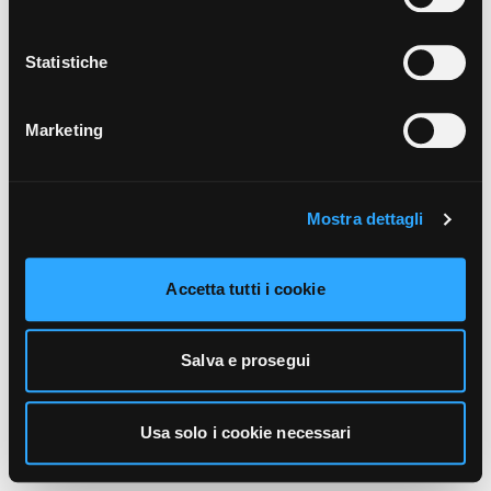
unicamente i cookie necessari alla navigazione. Per
maggiori informazioni sui cookie utilizzati e sul loro
funzionamento, puoi prendere visione dell’informativa
Statistiche
cookie predisposta da Vivo Concerti
cliccando qui
.
Marketing
Mostra dettagli
Accetta tutti i cookie
Salva e prosegui
Usa solo i cookie necessari