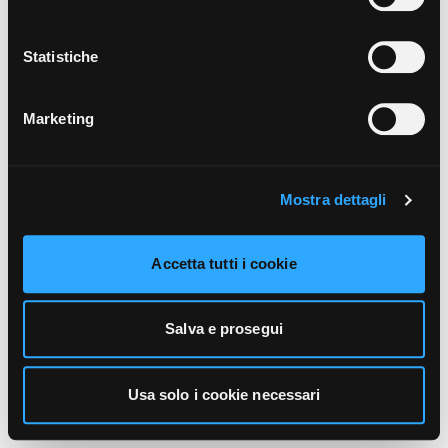
unicamente i cookie necessari alla navigazione. Per
maggiori informazioni sui cookie utilizzati e sul loro
funzionamento, puoi prendere visione dell’informativa
Statistiche
cookie predisposta da Vivo Concerti
cliccando qui
.
Marketing
Mostra dettagli
Accetta tutti i cookie
Salva e prosegui
Usa solo i cookie necessari