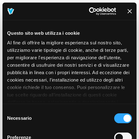
Questo sito web utilizza i cookie
Al fine di offrire la migliore esperienza sul nostro sito,
utilizziamo varie tipologie di cookie, anche di terze parti,
per migliorare l'esperienza di navigazione dell'utente,
consentire di usufruire dei nostri servizi e di visualizzare
pubblicità in linea con i propri interessi. Ad eccezione dei
cookies necessari, l’installazione ed utilizzo degli altri
cookie richiede il tuo consenso. Puoi personalizzare le
tue scelte riguardo all’installazione di questi cookie
dall’area in basso, selezionando o deselezionando i
cookie di tuo interesse e cliccando il tasto “salva e
Selezione
prosegui” o decidere di accettare tutti i cookie, cliccando
Necessario
del
sul pulsante “Accetta tutti i cookie”. Cliccando sul tasto
consenso
“X” in alto a destra, invece, verranno rilasciati
404
Preferenze
This page could not be found
.