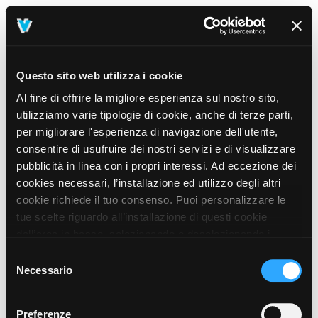
Questo sito web utilizza i cookie
Al fine di offrire la migliore esperienza sul nostro sito,
utilizziamo varie tipologie di cookie, anche di terze parti,
per migliorare l'esperienza di navigazione dell'utente,
consentire di usufruire dei nostri servizi e di visualizzare
pubblicità in linea con i propri interessi. Ad eccezione dei
cookies necessari, l’installazione ed utilizzo degli altri
cookie richiede il tuo consenso. Puoi personalizzare le
tue scelte riguardo all’installazione di questi cookie
dall’area in basso, selezionando o deselezionando i
cookie di tuo interesse e cliccando il tasto “salva e
Selezione
prosegui” o decidere di accettare tutti i cookie, cliccando
Necessario
del
sul pulsante “Accetta tutti i cookie”. Cliccando sul tasto
consenso
“X” in alto a destra, invece, verranno rilasciati
404
Preferenze
This page could not be found
.