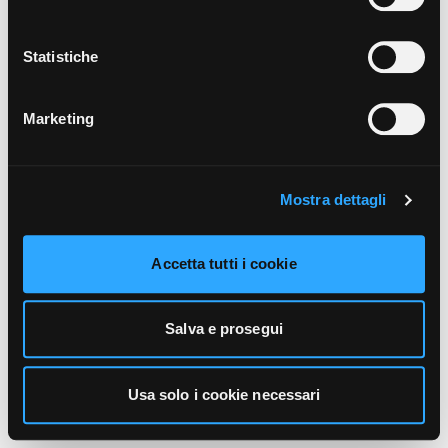
unicamente i cookie necessari alla navigazione. Per
maggiori informazioni sui cookie utilizzati e sul loro
funzionamento, puoi prendere visione dell’informativa
Statistiche
cookie predisposta da Vivo Concerti
cliccando qui
.
Marketing
Mostra dettagli
Accetta tutti i cookie
Salva e prosegui
Usa solo i cookie necessari