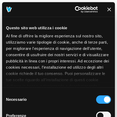
Questo sito web utilizza i cookie
Al fine di offrire la migliore esperienza sul nostro sito,
utilizziamo varie tipologie di cookie, anche di terze parti,
per migliorare l'esperienza di navigazione dell'utente,
consentire di usufruire dei nostri servizi e di visualizzare
pubblicità in linea con i propri interessi. Ad eccezione dei
cookies necessari, l’installazione ed utilizzo degli altri
cookie richiede il tuo consenso. Puoi personalizzare le
tue scelte riguardo all’installazione di questi cookie
dall’area in basso, selezionando o deselezionando i
cookie di tuo interesse e cliccando il tasto “salva e
Selezione
prosegui” o decidere di accettare tutti i cookie, cliccando
Necessario
del
sul pulsante “Accetta tutti i cookie”. Cliccando sul tasto
consenso
“X” in alto a destra, invece, verranno rilasciati
404
Preferenze
This page could not be found
.