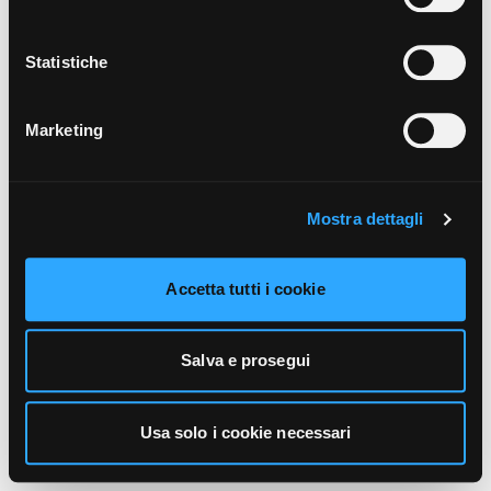
unicamente i cookie necessari alla navigazione. Per
maggiori informazioni sui cookie utilizzati e sul loro
funzionamento, puoi prendere visione dell’informativa
Statistiche
cookie predisposta da Vivo Concerti
cliccando qui
.
Marketing
Mostra dettagli
Accetta tutti i cookie
Salva e prosegui
Usa solo i cookie necessari