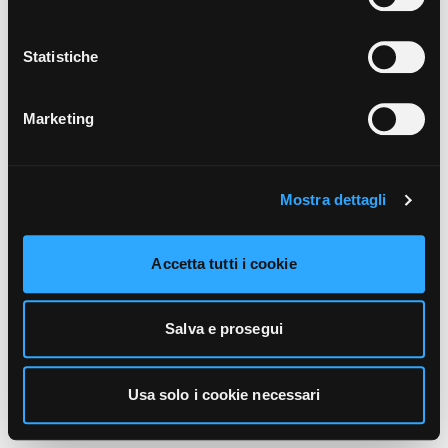
unicamente i cookie necessari alla navigazione. Per
maggiori informazioni sui cookie utilizzati e sul loro
funzionamento, puoi prendere visione dell’informativa
Statistiche
cookie predisposta da Vivo Concerti
cliccando qui
.
Marketing
Mostra dettagli
Accetta tutti i cookie
Salva e prosegui
Usa solo i cookie necessari