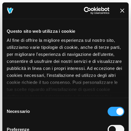
Questo sito web utilizza i cookie
Al fine di offrire la migliore esperienza sul nostro sito,
utilizziamo varie tipologie di cookie, anche di terze parti,
per migliorare l'esperienza di navigazione dell'utente,
consentire di usufruire dei nostri servizi e di visualizzare
pubblicità in linea con i propri interessi. Ad eccezione dei
cookies necessari, l’installazione ed utilizzo degli altri
cookie richiede il tuo consenso. Puoi personalizzare le
tue scelte riguardo all’installazione di questi cookie
dall’area in basso, selezionando o deselezionando i
cookie di tuo interesse e cliccando il tasto “salva e
Selezione
prosegui” o decidere di accettare tutti i cookie, cliccando
Necessario
del
sul pulsante “Accetta tutti i cookie”. Cliccando sul tasto
consenso
“X” in alto a destra, invece, verranno rilasciati
404
Preferenze
This page could not be found
.