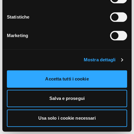
unicamente i cookie necessari alla navigazione. Per
maggiori informazioni sui cookie utilizzati e sul loro
funzionamento, puoi prendere visione dell’informativa
Statistiche
cookie predisposta da Vivo Concerti
cliccando qui
.
Marketing
Mostra dettagli
Accetta tutti i cookie
Salva e prosegui
Usa solo i cookie necessari