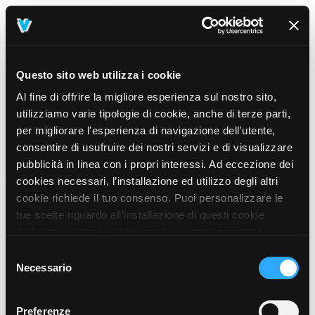
Questo sito web utilizza i cookie
Al fine di offrire la migliore esperienza sul nostro sito,
utilizziamo varie tipologie di cookie, anche di terze parti,
per migliorare l'esperienza di navigazione dell'utente,
consentire di usufruire dei nostri servizi e di visualizzare
pubblicità in linea con i propri interessi. Ad eccezione dei
cookies necessari, l’installazione ed utilizzo degli altri
cookie richiede il tuo consenso. Puoi personalizzare le
tue scelte riguardo all’installazione di questi cookie
dall’area in basso, selezionando o deselezionando i
cookie di tuo interesse e cliccando il tasto “salva e
Selezione
prosegui” o decidere di accettare tutti i cookie, cliccando
Necessario
del
sul pulsante “Accetta tutti i cookie”. Cliccando sul tasto
consenso
“X” in alto a destra, invece, verranno rilasciati
404
Preferenze
This page could not be found
.