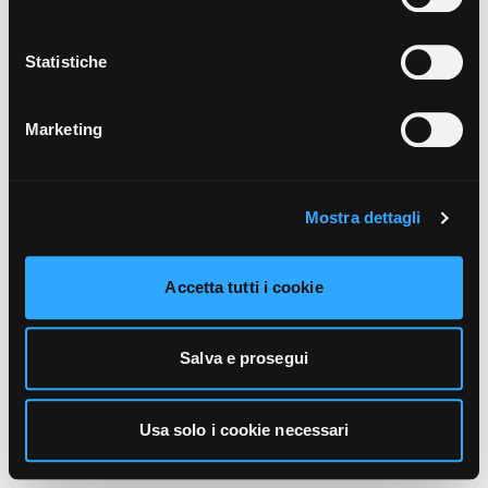
unicamente i cookie necessari alla navigazione. Per
maggiori informazioni sui cookie utilizzati e sul loro
funzionamento, puoi prendere visione dell’informativa
Statistiche
cookie predisposta da Vivo Concerti
cliccando qui
.
Marketing
Mostra dettagli
Accetta tutti i cookie
Salva e prosegui
Usa solo i cookie necessari