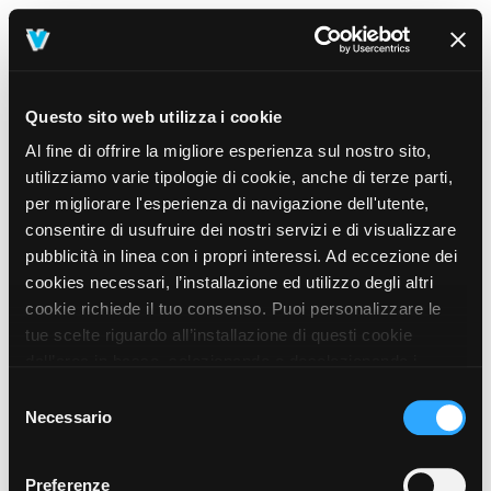
Questo sito web utilizza i cookie
Al fine di offrire la migliore esperienza sul nostro sito,
utilizziamo varie tipologie di cookie, anche di terze parti,
per migliorare l'esperienza di navigazione dell'utente,
consentire di usufruire dei nostri servizi e di visualizzare
pubblicità in linea con i propri interessi. Ad eccezione dei
cookies necessari, l’installazione ed utilizzo degli altri
cookie richiede il tuo consenso. Puoi personalizzare le
tue scelte riguardo all’installazione di questi cookie
dall’area in basso, selezionando o deselezionando i
cookie di tuo interesse e cliccando il tasto “salva e
Selezione
prosegui” o decidere di accettare tutti i cookie, cliccando
Necessario
del
sul pulsante “Accetta tutti i cookie”. Cliccando sul tasto
consenso
“X” in alto a destra, invece, verranno rilasciati
404
Preferenze
This page could not be found
.