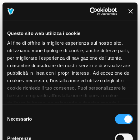
Questo sito web utilizza i cookie
Al fine di offrire la migliore esperienza sul nostro sito,
utilizziamo varie tipologie di cookie, anche di terze parti,
per migliorare l'esperienza di navigazione dell'utente,
consentire di usufruire dei nostri servizi e di visualizzare
pubblicità in linea con i propri interessi. Ad eccezione dei
cookies necessari, l’installazione ed utilizzo degli altri
cookie richiede il tuo consenso. Puoi personalizzare le
tue scelte riguardo all’installazione di questi cookie
dall’area in basso, selezionando o deselezionando i
cookie di tuo interesse e cliccando il tasto “salva e
Selezione
prosegui” o decidere di accettare tutti i cookie, cliccando
Necessario
del
sul pulsante “Accetta tutti i cookie”. Cliccando sul tasto
consenso
“X” in alto a destra, invece, verranno rilasciati
404
Preferenze
This page could not be found
.