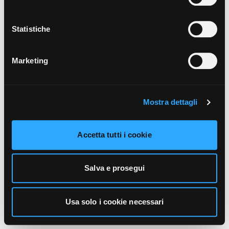
unicamente i cookie necessari alla navigazione. Per
maggiori informazioni sui cookie utilizzati e sul loro
funzionamento, puoi prendere visione dell’informativa
Statistiche
cookie predisposta da Vivo Concerti
cliccando qui
.
Marketing
Mostra dettagli
Accetta tutti i cookie
Salva e prosegui
Usa solo i cookie necessari