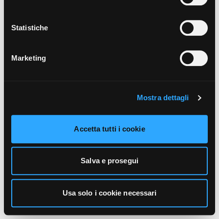
unicamente i cookie necessari alla navigazione. Per
maggiori informazioni sui cookie utilizzati e sul loro
funzionamento, puoi prendere visione dell’informativa
Statistiche
cookie predisposta da Vivo Concerti
cliccando qui
.
Marketing
Mostra dettagli
Accetta tutti i cookie
Salva e prosegui
Usa solo i cookie necessari