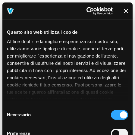
Questo sito web utilizza i cookie
Al fine di offrire la migliore esperienza sul nostro sito,
utilizziamo varie tipologie di cookie, anche di terze parti,
per migliorare l'esperienza di navigazione dell'utente,
consentire di usufruire dei nostri servizi e di visualizzare
pubblicità in linea con i propri interessi. Ad eccezione dei
cookies necessari, l’installazione ed utilizzo degli altri
cookie richiede il tuo consenso. Puoi personalizzare le
tue scelte riguardo all’installazione di questi cookie
dall’area in basso, selezionando o deselezionando i
cookie di tuo interesse e cliccando il tasto “salva e
Selezione
prosegui” o decidere di accettare tutti i cookie, cliccando
Necessario
del
sul pulsante “Accetta tutti i cookie”. Cliccando sul tasto
consenso
“X” in alto a destra, invece, verranno rilasciati
404
Preferenze
This page could not be found
.