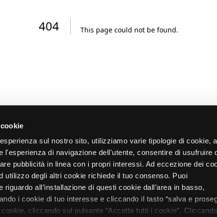
404
This page could not be found
.
 cookie
re esperienza sul nostro sito, utilizziamo varie tipologie di cookie,
re l'esperienza di navigazione dell'utente, consentire di usufruire 
zare pubblicità in linea con i propri interessi. Ad eccezione dei co
d utilizzo degli altri cookie richiede il tuo consenso. Puoi
 riguardo all’installazione di questi cookie dall’area in basso,
do i cookie di tuo interesse e cliccando il tasto “salva e proseg
i cookie, cliccando sul pulsante “Accetta tutti i cookie”. Cliccando