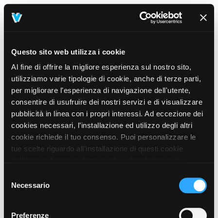
Questo sito web utilizza i cookie
Al fine di offrire la migliore esperienza sul nostro sito,
utilizziamo varie tipologie di cookie, anche di terze parti,
per migliorare l'esperienza di navigazione dell'utente,
consentire di usufruire dei nostri servizi e di visualizzare
pubblicità in linea con i propri interessi. Ad eccezione dei
cookies necessari, l’installazione ed utilizzo degli altri
cookie richiede il tuo consenso. Puoi personalizzare le
tue scelte riguardo all’installazione di questi cookie
dall’area in basso, selezionando o deselezionando i
cookie di tuo interesse e cliccando il tasto “salva e
Selezione
prosegui” o decidere di accettare tutti i cookie, cliccando
Necessario
del
sul pulsante “Accetta tutti i cookie”. Cliccando sul tasto
consenso
“X” in alto a destra, invece, verranno rilasciati
404
Preferenze
This page could not be found
.