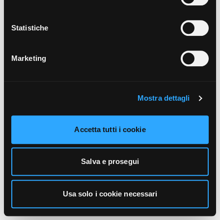
unicamente i cookie necessari alla navigazione. Per
maggiori informazioni sui cookie utilizzati e sul loro
funzionamento, puoi prendere visione dell’informativa
Statistiche
cookie predisposta da Vivo Concerti
cliccando qui
.
Marketing
Mostra dettagli
Accetta tutti i cookie
Salva e prosegui
Usa solo i cookie necessari