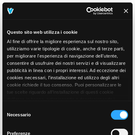
Questo sito web utilizza i cookie
Al fine di offrire la migliore esperienza sul nostro sito,
utilizziamo varie tipologie di cookie, anche di terze parti,
per migliorare l'esperienza di navigazione dell'utente,
consentire di usufruire dei nostri servizi e di visualizzare
pubblicità in linea con i propri interessi. Ad eccezione dei
cookies necessari, l’installazione ed utilizzo degli altri
cookie richiede il tuo consenso. Puoi personalizzare le
tue scelte riguardo all’installazione di questi cookie
dall’area in basso, selezionando o deselezionando i
cookie di tuo interesse e cliccando il tasto “salva e
Selezione
prosegui” o decidere di accettare tutti i cookie, cliccando
Necessario
del
sul pulsante “Accetta tutti i cookie”. Cliccando sul tasto
consenso
“X” in alto a destra, invece, verranno rilasciati
404
Preferenze
This page could not be found
.