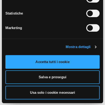
unicamente i cookie necessari alla navigazione. Per
maggiori informazioni sui cookie utilizzati e sul loro
funzionamento, puoi prendere visione dell’informativa
Statistiche
cookie predisposta da Vivo Concerti
cliccando qui
.
Marketing
Mostra dettagli
Accetta tutti i cookie
Salva e prosegui
Usa solo i cookie necessari