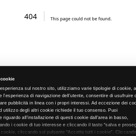
404
This page could not be found
.
 cookie
re esperienza sul nostro sito, utilizziamo varie tipologie di cookie,
re l'esperienza di navigazione dell'utente, consentire di usufruire 
zare pubblicità in linea con i propri interessi. Ad eccezione dei co
d utilizzo degli altri cookie richiede il tuo consenso. Puoi
 riguardo all’installazione di questi cookie dall’area in basso,
do i cookie di tuo interesse e cliccando il tasto “salva e proseg
i cookie, cliccando sul pulsante “Accetta tutti i cookie”. Cliccando