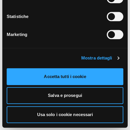
unicamente i cookie necessari alla navigazione. Per
maggiori informazioni sui cookie utilizzati e sul loro
funzionamento, puoi prendere visione dell’informativa
Statistiche
cookie predisposta da Vivo Concerti
cliccando qui
.
Marketing
Mostra dettagli
Accetta tutti i cookie
Salva e prosegui
Usa solo i cookie necessari