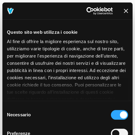
Questo sito web utilizza i cookie
Al fine di offrire la migliore esperienza sul nostro sito,
utilizziamo varie tipologie di cookie, anche di terze parti,
per migliorare l'esperienza di navigazione dell'utente,
consentire di usufruire dei nostri servizi e di visualizzare
pubblicità in linea con i propri interessi. Ad eccezione dei
cookies necessari, l’installazione ed utilizzo degli altri
cookie richiede il tuo consenso. Puoi personalizzare le
tue scelte riguardo all’installazione di questi cookie
dall’area in basso, selezionando o deselezionando i
cookie di tuo interesse e cliccando il tasto “salva e
Selezione
prosegui” o decidere di accettare tutti i cookie, cliccando
Necessario
del
sul pulsante “Accetta tutti i cookie”. Cliccando sul tasto
consenso
“X” in alto a destra, invece, verranno rilasciati
404
Preferenze
This page could not be found
.