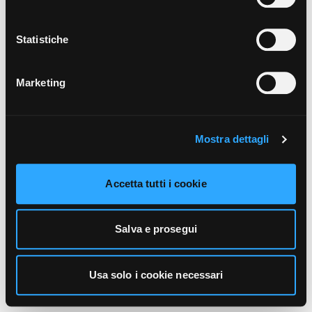
unicamente i cookie necessari alla navigazione. Per
maggiori informazioni sui cookie utilizzati e sul loro
funzionamento, puoi prendere visione dell’informativa
Statistiche
cookie predisposta da Vivo Concerti
cliccando qui
.
Marketing
Mostra dettagli
Accetta tutti i cookie
Salva e prosegui
Usa solo i cookie necessari