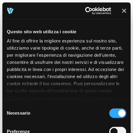
Questo sito web utilizza i cookie
Al fine di offrire la migliore esperienza sul nostro sito,
utilizziamo varie tipologie di cookie, anche di terze parti,
per migliorare l'esperienza di navigazione dell'utente,
consentire di usufruire dei nostri servizi e di visualizzare
pubblicità in linea con i propri interessi. Ad eccezione dei
cookies necessari, l’installazione ed utilizzo degli altri
cookie richiede il tuo consenso. Puoi personalizzare le
tue scelte riguardo all’installazione di questi cookie
dall’area in basso, selezionando o deselezionando i
cookie di tuo interesse e cliccando il tasto “salva e
Selezione
prosegui” o decidere di accettare tutti i cookie, cliccando
Necessario
del
sul pulsante “Accetta tutti i cookie”. Cliccando sul tasto
consenso
“X” in alto a destra, invece, verranno rilasciati
404
Preferenze
This page could not be found
.