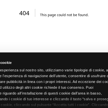
404
This page could not be found
.
 cookie
re esperienza sul nostro sito, utilizziamo varie tipologie di cookie,
re l'esperienza di navigazione dell'utente, consentire di usufruire 
zare pubblicità in linea con i propri interessi. Ad eccezione dei co
d utilizzo degli altri cookie richiede il tuo consenso. Puoi
 riguardo all’installazione di questi cookie dall’area in basso,
do i cookie di tuo interesse e cliccando il tasto “salva e proseg
i cookie, cliccando sul pulsante “Accetta tutti i cookie”. Cliccando