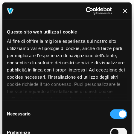
Questo sito web utilizza i cookie
Al fine di offrire la migliore esperienza sul nostro sito,
utilizziamo varie tipologie di cookie, anche di terze parti,
per migliorare l'esperienza di navigazione dell'utente,
consentire di usufruire dei nostri servizi e di visualizzare
pubblicità in linea con i propri interessi. Ad eccezione dei
cookies necessari, l’installazione ed utilizzo degli altri
cookie richiede il tuo consenso. Puoi personalizzare le
tue scelte riguardo all’installazione di questi cookie
dall’area in basso, selezionando o deselezionando i
cookie di tuo interesse e cliccando il tasto “salva e
Selezione
prosegui” o decidere di accettare tutti i cookie, cliccando
Necessario
del
sul pulsante “Accetta tutti i cookie”. Cliccando sul tasto
consenso
“X” in alto a destra, invece, verranno rilasciati
404
Preferenze
This page could not be found
.