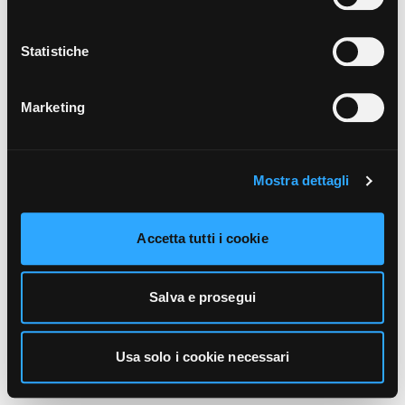
unicamente i cookie necessari alla navigazione. Per
maggiori informazioni sui cookie utilizzati e sul loro
funzionamento, puoi prendere visione dell’informativa
Statistiche
cookie predisposta da Vivo Concerti
cliccando qui
.
Marketing
Mostra dettagli
Accetta tutti i cookie
Salva e prosegui
Usa solo i cookie necessari