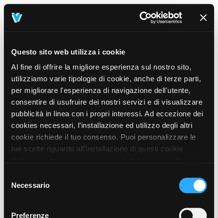
Questo sito web utilizza i cookie
Al fine di offrire la migliore esperienza sul nostro sito,
utilizziamo varie tipologie di cookie, anche di terze parti,
per migliorare l'esperienza di navigazione dell'utente,
consentire di usufruire dei nostri servizi e di visualizzare
pubblicità in linea con i propri interessi. Ad eccezione dei
cookies necessari, l’installazione ed utilizzo degli altri
cookie richiede il tuo consenso. Puoi personalizzare le
tue scelte riguardo all’installazione di questi cookie
dall’area in basso, selezionando o deselezionando i
cookie di tuo interesse e cliccando il tasto “salva e
Selezione
prosegui” o decidere di accettare tutti i cookie, cliccando
Necessario
del
sul pulsante “Accetta tutti i cookie”. Cliccando sul tasto
consenso
“X” in alto a destra, invece, verranno rilasciati
404
Preferenze
This page could not be found
.