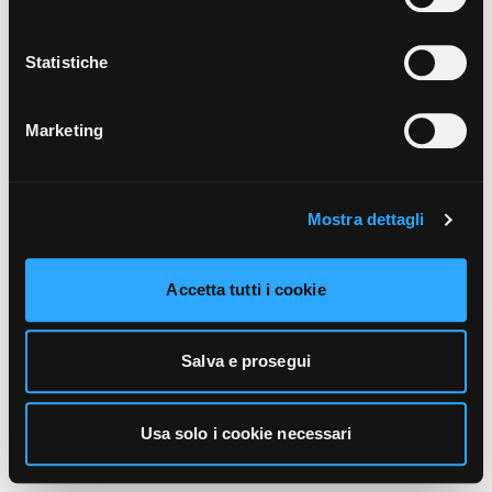
unicamente i cookie necessari alla navigazione. Per
maggiori informazioni sui cookie utilizzati e sul loro
funzionamento, puoi prendere visione dell’informativa
Statistiche
cookie predisposta da Vivo Concerti
cliccando qui
.
Marketing
Mostra dettagli
Accetta tutti i cookie
Salva e prosegui
Usa solo i cookie necessari