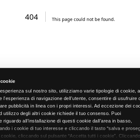
404
This page could not be found
.
 cookie
re esperienza sul nostro sito, utilizziamo varie tipologie di cookie,
re l'esperienza di navigazione dell'utente, consentire di usufruire 
zare pubblicità in linea con i propri interessi. Ad eccezione dei co
d utilizzo degli altri cookie richiede il tuo consenso. Puoi
 riguardo all’installazione di questi cookie dall’area in basso,
do i cookie di tuo interesse e cliccando il tasto “salva e proseg
i cookie, cliccando sul pulsante “Accetta tutti i cookie”. Cliccando