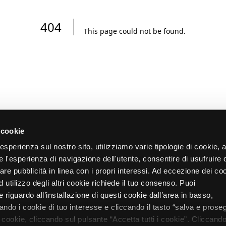
404
This page could not be found
.
 cookie
re esperienza sul nostro sito, utilizziamo varie tipologie di cookie,
re l'esperienza di navigazione dell'utente, consentire di usufruire 
zare pubblicità in linea con i propri interessi. Ad eccezione dei co
d utilizzo degli altri cookie richiede il tuo consenso. Puoi
 riguardo all’installazione di questi cookie dall’area in basso,
do i cookie di tuo interesse e cliccando il tasto “salva e proseg
i cookie, cliccando sul pulsante “Accetta tutti i cookie”. Cliccando