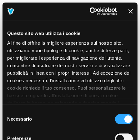
Questo sito web utilizza i cookie
Al fine di offrire la migliore esperienza sul nostro sito,
utilizziamo varie tipologie di cookie, anche di terze parti,
per migliorare l'esperienza di navigazione dell'utente,
consentire di usufruire dei nostri servizi e di visualizzare
pubblicità in linea con i propri interessi. Ad eccezione dei
cookies necessari, l’installazione ed utilizzo degli altri
cookie richiede il tuo consenso. Puoi personalizzare le
tue scelte riguardo all’installazione di questi cookie
dall’area in basso, selezionando o deselezionando i
cookie di tuo interesse e cliccando il tasto “salva e
Selezione
prosegui” o decidere di accettare tutti i cookie, cliccando
Necessario
del
sul pulsante “Accetta tutti i cookie”. Cliccando sul tasto
consenso
“X” in alto a destra, invece, verranno rilasciati
404
Preferenze
This page could not be found
.