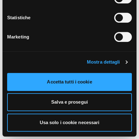
unicamente i cookie necessari alla navigazione. Per
maggiori informazioni sui cookie utilizzati e sul loro
funzionamento, puoi prendere visione dell’informativa
Statistiche
cookie predisposta da Vivo Concerti
cliccando qui
.
Marketing
Mostra dettagli
Accetta tutti i cookie
Salva e prosegui
Usa solo i cookie necessari