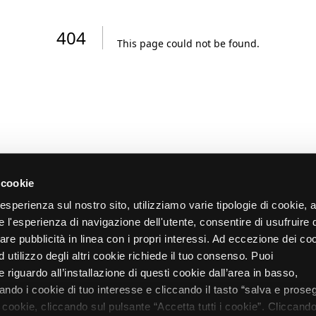
404
This page could not be found
.
 cookie
re esperienza sul nostro sito, utilizziamo varie tipologie di cookie,
re l'esperienza di navigazione dell'utente, consentire di usufruire 
zare pubblicità in linea con i propri interessi. Ad eccezione dei co
d utilizzo degli altri cookie richiede il tuo consenso. Puoi
 riguardo all’installazione di questi cookie dall’area in basso,
do i cookie di tuo interesse e cliccando il tasto “salva e proseg
i cookie, cliccando sul pulsante “Accetta tutti i cookie”. Cliccando