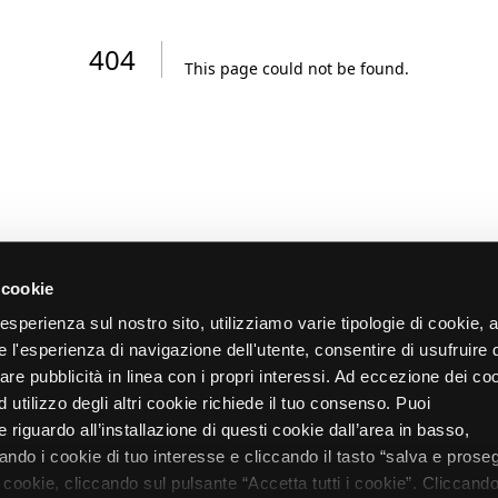
404
This page could not be found
.
 cookie
re esperienza sul nostro sito, utilizziamo varie tipologie di cookie,
re l'esperienza di navigazione dell'utente, consentire di usufruire 
zare pubblicità in linea con i propri interessi. Ad eccezione dei co
d utilizzo degli altri cookie richiede il tuo consenso. Puoi
 riguardo all’installazione di questi cookie dall’area in basso,
do i cookie di tuo interesse e cliccando il tasto “salva e proseg
i cookie, cliccando sul pulsante “Accetta tutti i cookie”. Cliccando