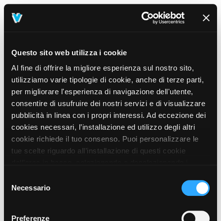
Questo sito web utilizza i cookie
Al fine di offrire la migliore esperienza sul nostro sito,
utilizziamo varie tipologie di cookie, anche di terze parti,
per migliorare l'esperienza di navigazione dell'utente,
consentire di usufruire dei nostri servizi e di visualizzare
pubblicità in linea con i propri interessi. Ad eccezione dei
cookies necessari, l’installazione ed utilizzo degli altri
cookie richiede il tuo consenso. Puoi personalizzare le
tue scelte riguardo all’installazione di questi cookie
dall’area in basso, selezionando o deselezionando i
cookie di tuo interesse e cliccando il tasto “salva e
Selezione
prosegui” o decidere di accettare tutti i cookie, cliccando
Necessario
del
sul pulsante “Accetta tutti i cookie”. Cliccando sul tasto
consenso
“X” in alto a destra, invece, verranno rilasciati
404
Preferenze
This page could not be found
.