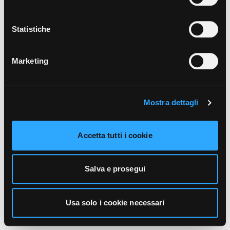
unicamente i cookie necessari alla navigazione. Per
maggiori informazioni sui cookie utilizzati e sul loro
funzionamento, puoi prendere visione dell’informativa
Statistiche
cookie predisposta da Vivo Concerti
cliccando qui
.
Marketing
Mostra dettagli
Accetta tutti i cookie
Salva e prosegui
Usa solo i cookie necessari