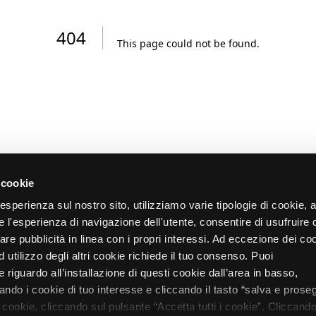
404
This page could not be found
.
 cookie
re esperienza sul nostro sito, utilizziamo varie tipologie di cookie,
re l'esperienza di navigazione dell'utente, consentire di usufruire 
zare pubblicità in linea con i propri interessi. Ad eccezione dei co
d utilizzo degli altri cookie richiede il tuo consenso. Puoi
 riguardo all’installazione di questi cookie dall’area in basso,
do i cookie di tuo interesse e cliccando il tasto “salva e proseg
i cookie, cliccando sul pulsante “Accetta tutti i cookie”. Cliccando