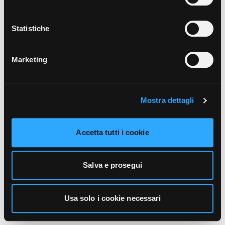
unicamente i cookie necessari alla navigazione. Per
maggiori informazioni sui cookie utilizzati e sul loro
funzionamento, puoi prendere visione dell’informativa
Statistiche
cookie predisposta da Vivo Concerti
cliccando qui
.
Marketing
Mostra dettagli
Accetta tutti i cookie
Salva e prosegui
Usa solo i cookie necessari