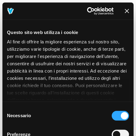
Questo sito web utilizza i cookie
Al fine di offrire la migliore esperienza sul nostro sito,
utilizziamo varie tipologie di cookie, anche di terze parti,
per migliorare l'esperienza di navigazione dell'utente,
consentire di usufruire dei nostri servizi e di visualizzare
pubblicità in linea con i propri interessi. Ad eccezione dei
cookies necessari, l’installazione ed utilizzo degli altri
cookie richiede il tuo consenso. Puoi personalizzare le
tue scelte riguardo all’installazione di questi cookie
dall’area in basso, selezionando o deselezionando i
cookie di tuo interesse e cliccando il tasto “salva e
Selezione
prosegui” o decidere di accettare tutti i cookie, cliccando
Necessario
del
sul pulsante “Accetta tutti i cookie”. Cliccando sul tasto
consenso
“X” in alto a destra, invece, verranno rilasciati
404
Preferenze
This page could not be found
.