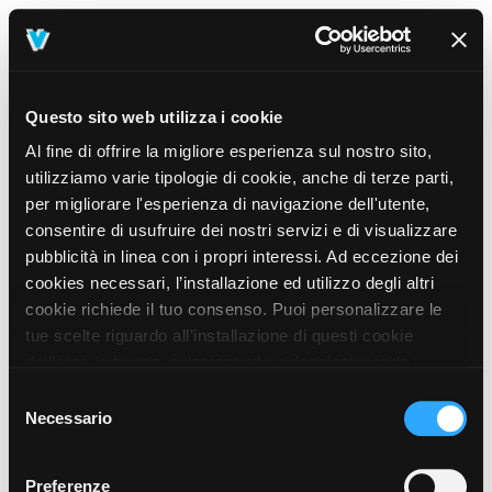
Questo sito web utilizza i cookie
Al fine di offrire la migliore esperienza sul nostro sito,
utilizziamo varie tipologie di cookie, anche di terze parti,
per migliorare l'esperienza di navigazione dell'utente,
consentire di usufruire dei nostri servizi e di visualizzare
pubblicità in linea con i propri interessi. Ad eccezione dei
cookies necessari, l’installazione ed utilizzo degli altri
cookie richiede il tuo consenso. Puoi personalizzare le
tue scelte riguardo all’installazione di questi cookie
dall’area in basso, selezionando o deselezionando i
cookie di tuo interesse e cliccando il tasto “salva e
Selezione
prosegui” o decidere di accettare tutti i cookie, cliccando
Necessario
del
sul pulsante “Accetta tutti i cookie”. Cliccando sul tasto
consenso
“X” in alto a destra, invece, verranno rilasciati
404
Preferenze
This page could not be found
.