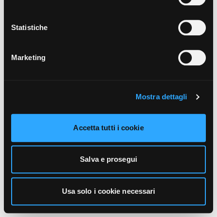
unicamente i cookie necessari alla navigazione. Per
maggiori informazioni sui cookie utilizzati e sul loro
funzionamento, puoi prendere visione dell’informativa
Statistiche
cookie predisposta da Vivo Concerti
cliccando qui
.
Marketing
Mostra dettagli
Accetta tutti i cookie
Salva e prosegui
Usa solo i cookie necessari