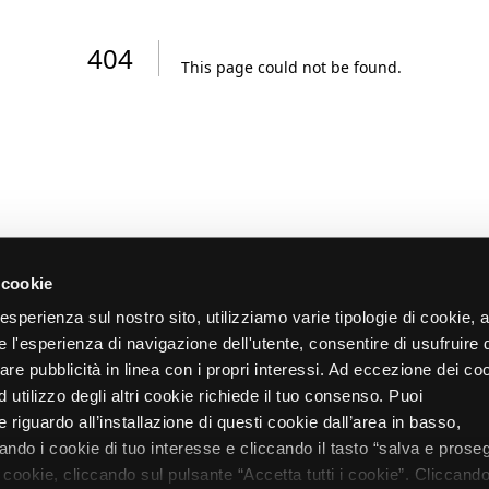
404
This page could not be found
.
 cookie
re esperienza sul nostro sito, utilizziamo varie tipologie di cookie,
re l'esperienza di navigazione dell'utente, consentire di usufruire 
zare pubblicità in linea con i propri interessi. Ad eccezione dei co
d utilizzo degli altri cookie richiede il tuo consenso. Puoi
 riguardo all’installazione di questi cookie dall’area in basso,
do i cookie di tuo interesse e cliccando il tasto “salva e proseg
i cookie, cliccando sul pulsante “Accetta tutti i cookie”. Cliccando